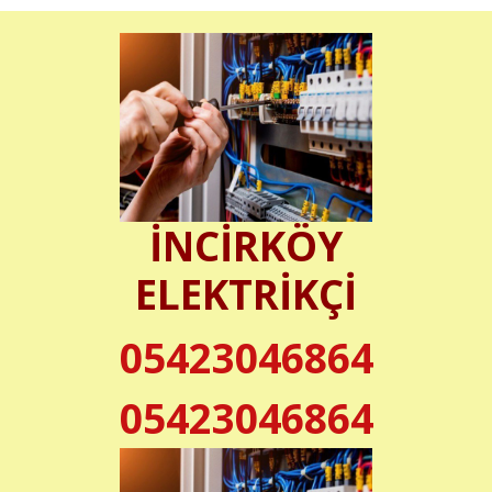
İNCİRKÖY
ELEKTRİKÇİ
05423046864
05423046864