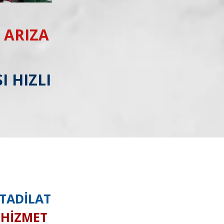
 ARIZA
I HIZLI
 TADİLAT
I HİZMET