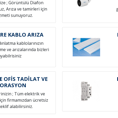
nize ; Görüntülü Diafon
z, Arıza ve tamirleri için
izmeti sunuyoruz.
ERE KABLO ARIZA
dınlatma kablolarınızın
eme ve arızalarında bizleri
yabilrisiniz
E OFİS TADİLAT VE
KORASYON
rinizin ; Tüm elektrik ve
 için firmamızdan ücretsiz
eklif alabilirsiniz.