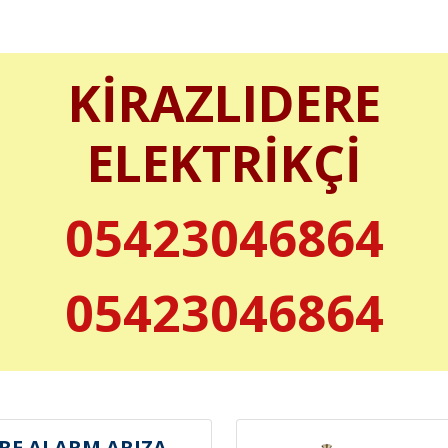
KİRAZLIDERE
ELEKTRİKÇİ
05423046864
05423046864
RE ALARM ARIZA