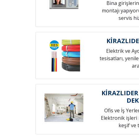
Bina girişleri
montajı yapıyoru
servis h
KİRAZLID
Elektrik ve Ay
tesisatları, yenil
ara
KİRAZLIDER
DE
Ofis ve İş Yerle
Elektronik işleri
keşif ve t