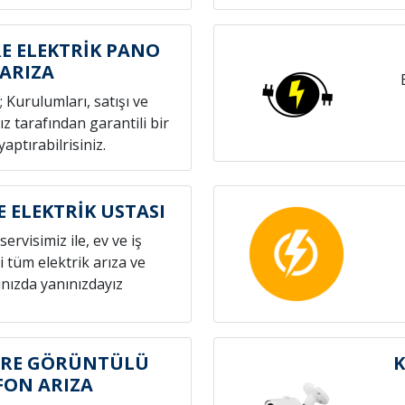
RE ELEKTRİK PANO
ARIZA
; Kurulumları, satışı ve
z tarafından garantili bir
yaptırabilrisiniz.
E ELEKTRİK USTASI
servisimiz ile, ev ve iş
i tüm elektrik arıza ve
nızda yanınızdayız
ERE GÖRÜNTÜLÜ
K
FON ARIZA