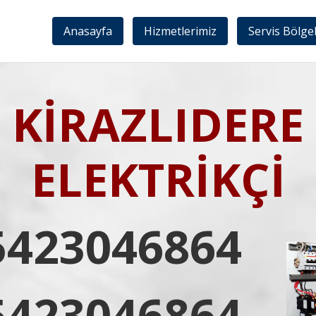
Anasayfa
Hizmetlerimiz
Servis Bölge
KİRAZLIDERE
ELEKTRİKÇİ
5423046864
5423046864