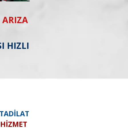
 ARIZA
I HIZLI
 TADİLAT
I HİZMET