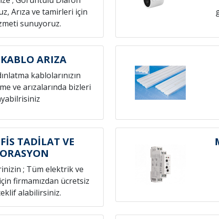
nize ; Görüntülü Diafon
z, Arıza ve tamirleri için
izmeti sunuyoruz.
 KABLO ARIZA
dınlatma kablolarınızın
eme ve arızalarında bizleri
yabilrisiniz
FİS TADİLAT VE
KORASYON
rinizin ; Tüm elektrik ve
 için firmamızdan ücretsiz
eklif alabilirsiniz.