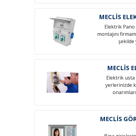
MECLİS ELE
Elektrik Pano 
montajını firmamı
şekilde 
MECLİS E
Elektrik usta 
yerlerinizde k
onarımları
MECLİS GÖ