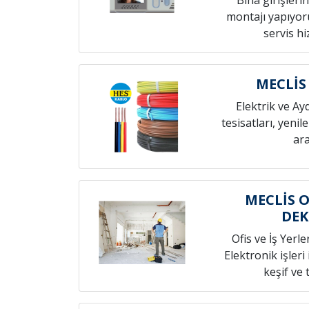
Bina girişleri
montajı yapıyoru
servis h
MECLİS
Elektrik ve Ay
tesisatları, yenil
ara
MECLİS O
DE
Ofis ve İş Yerle
Elektronik işleri
keşif ve t