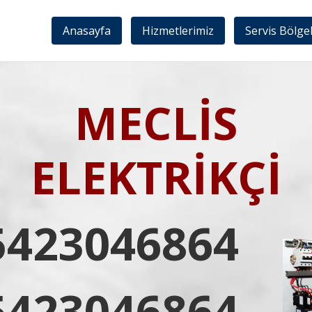
Anasayfa
Hizmetlerimiz
Servis Bölge
MECLİS
ELEKTRİKÇİ
5423046864
5423046864