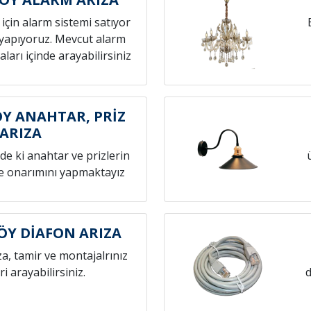
z için alarm sistemi satıyor
yapıyoruz. Mevcut alarm
aları içinde arayabilirsiniz
Y ANAHTAR, PRİZ
ARIZA
zde ki anahtar ve prizlerin
ve onarımını yapmaktayız
Y DİAFON ARIZA
za, tamir ve montajalrınız
eri arayabilirsiniz.
d