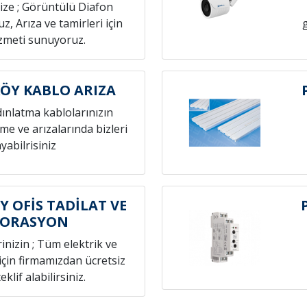
nize ; Görüntülü Diafon
z, Arıza ve tamirleri için
izmeti sunuyoruz.
ÖY KABLO ARIZA
dınlatma kablolarınızın
eme ve arızalarında bizleri
yabilrisiniz
 OFİS TADİLAT VE
KORASYON
rinizin ; Tüm elektrik ve
 için firmamızdan ücretsiz
eklif alabilirsiniz.