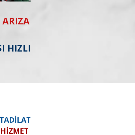
 ARIZA
I HIZLI
 TADİLAT
I HİZMET