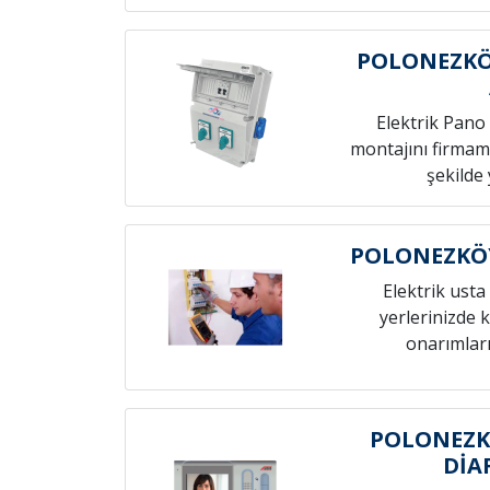
POLONEZKÖ
Elektrik Pano 
montajını firmamı
şekilde 
POLONEZKÖY
Elektrik usta 
yerlerinizde k
onarımları
POLONEZ
DİA