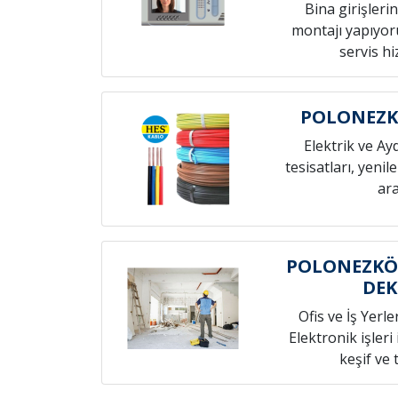
Bina girişleri
montajı yapıyoru
servis h
POLONEZK
Elektrik ve Ay
tesisatları, yenil
ara
POLONEZKÖY
DE
Ofis ve İş Yerle
Elektronik işleri
keşif ve t