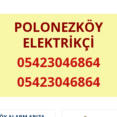
POLONEZKÖY
ELEKTRİKÇİ
05423046864
05423046864
ÖY ALARM ARIZA