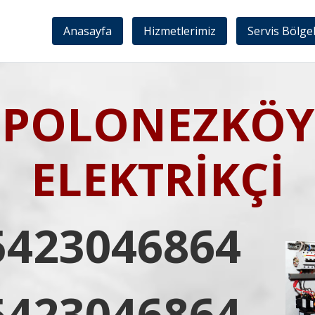
Anasayfa
Hizmetlerimiz
Servis Bölge
POLONEZKÖY
ELEKTRİKÇİ
5423046864
5423046864