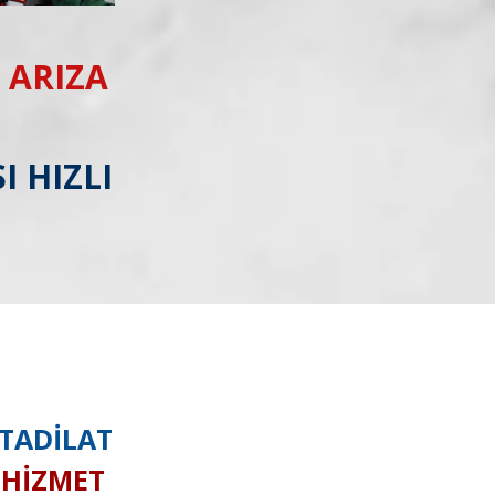
 ARIZA
I HIZLI
 TADİLAT
I HİZMET