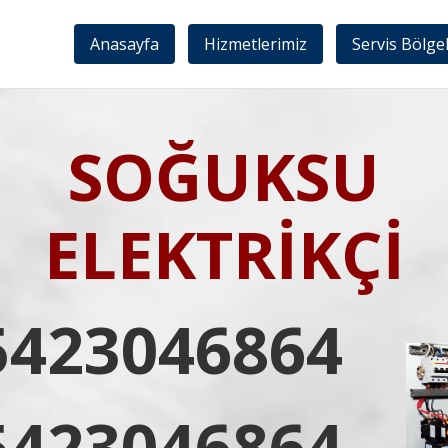
Anasayfa
Hizmetlerimiz
Servis Bölge
SOĞUKSU
ELEKTRİKÇİ
5423046864
5423046864