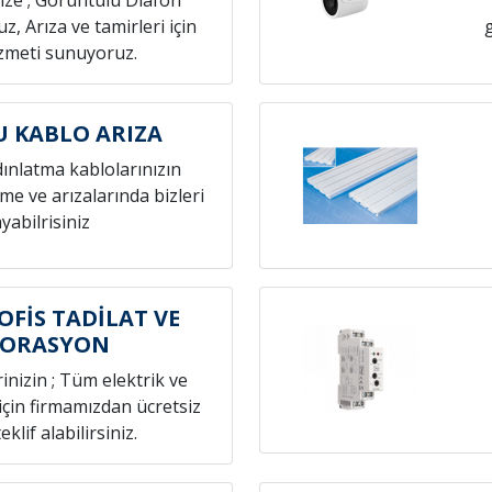
nize ; Görüntülü Diafon
z, Arıza ve tamirleri için
izmeti sunuyoruz.
 KABLO ARIZA
dınlatma kablolarınızın
eme ve arızalarında bizleri
yabilrisiniz
OFİS TADİLAT VE
KORASYON
rinizin ; Tüm elektrik ve
 için firmamızdan ücretsiz
eklif alabilirsiniz.