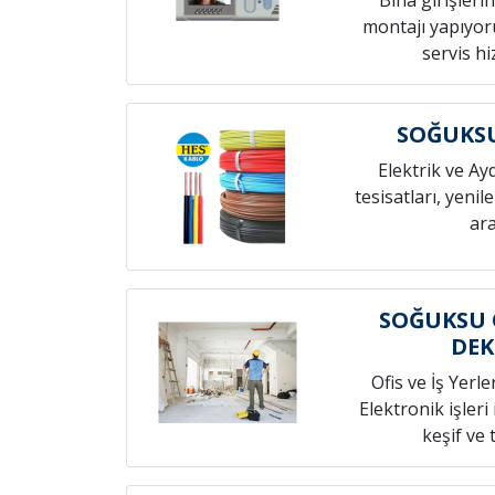
Bina girişleri
montajı yapıyoru
servis h
SOĞUKSU
Elektrik ve Ay
tesisatları, yenil
ara
SOĞUKSU 
DE
Ofis ve İş Yerle
Elektronik işleri
keşif ve t