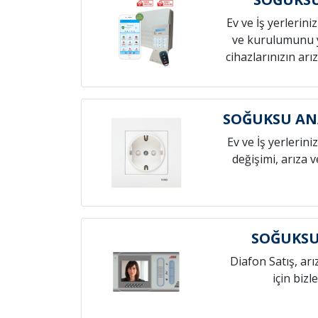
Ev ve İş yerlerini
ve kurulumunu 
cihazlarınızın arız
SOĞUKSU ANA
Ev ve İş yerlerini
değişimi, arıza 
SOĞUKSU
Diafon Satış, arı
için bizl