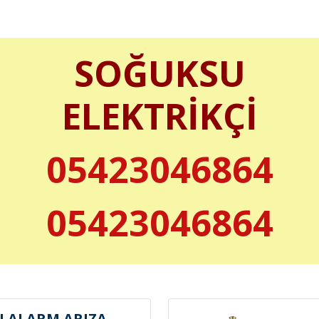
SOĞUKSU
ELEKTRİKÇİ
05423046864
05423046864
 ALARM ARIZA