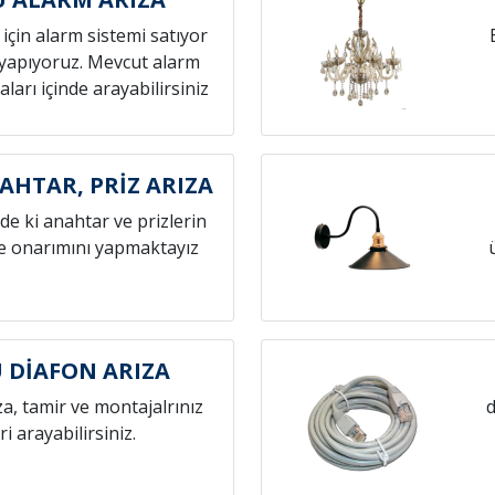
z için alarm sistemi satıyor
yapıyoruz. Mevcut alarm
aları içinde arayabilirsiniz
HTAR, PRİZ ARIZA
zde ki anahtar ve prizlerin
ve onarımını yapmaktayız
 DİAFON ARIZA
za, tamir ve montajalrınız
d
eri arayabilirsiniz.