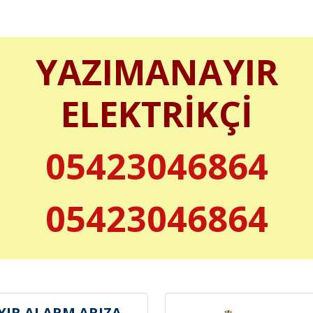
YAZIMANAYIR
ELEKTRİKÇİ
05423046864
05423046864
IR ALARM ARIZA