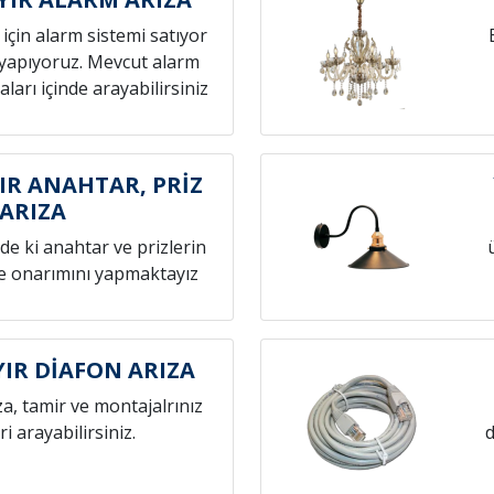
z için alarm sistemi satıyor
yapıyoruz. Mevcut alarm
aları içinde arayabilirsiniz
R ANAHTAR, PRİZ
ARIZA
zde ki anahtar ve prizlerin
ve onarımını yapmaktayız
IR DİAFON ARIZA
za, tamir ve montajalrınız
eri arayabilirsiniz.
d