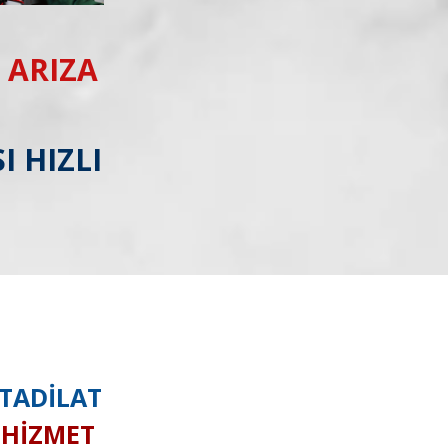
 ARIZA
I HIZLI
 TADİLAT
I HİZMET