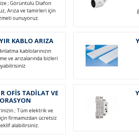
nize ; Görüntülü Diafon
z, Arıza ve tamirleri için
izmeti sunuyoruz.
IR KABLO ARIZA
dınlatma kablolarınızın
eme ve arızalarında bizleri
yabilrisiniz
R OFİS TADİLAT VE
KORASYON
rinizin ; Tüm elektrik ve
 için firmamızdan ücretsiz
eklif alabilirsiniz.