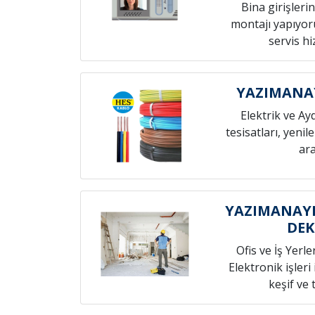
Bina girişleri
montajı yapıyoru
servis h
YAZIMANAY
Elektrik ve Ay
tesisatları, yenil
ara
YAZIMANAYI
DE
Ofis ve İş Yerle
Elektronik işleri
keşif ve t