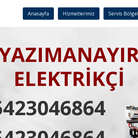
Anasayfa
Hizmetlerimiz
Servis Bölge
YAZIMANAYI
ELEKTRİKÇİ
5423046864
5423046864