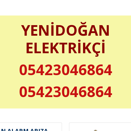
YENİDOĞAN
ELEKTRİKÇİ
05423046864
05423046864
N ALARM ARIZA