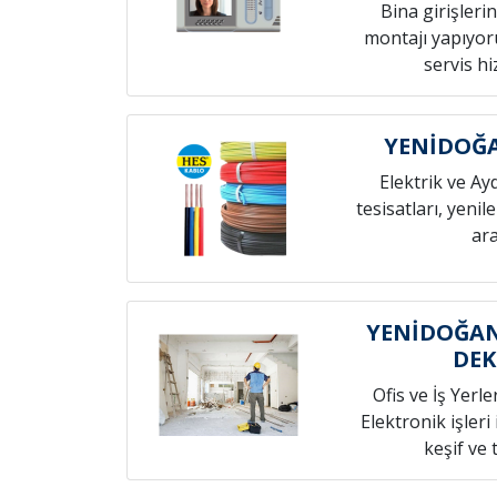
Bina girişleri
montajı yapıyoru
servis h
YENİDOĞA
Elektrik ve Ay
tesisatları, yenil
ara
YENİDOĞAN
DE
Ofis ve İş Yerle
Elektronik işleri
keşif ve t