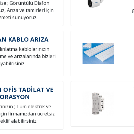
nize ; Görüntülü Diafon
z, Arıza ve tamirleri için
izmeti sunuyoruz.
N KABLO ARIZA
dınlatma kablolarınızın
eme ve arızalarında bizleri
yabilrisiniz
 OFİS TADİLAT VE
KORASYON
rinizin ; Tüm elektrik ve
 için firmamızdan ücretsiz
eklif alabilirsiniz.