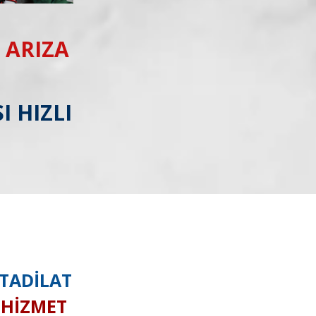
 ARIZA
I HIZLI
 TADİLAT
I HİZMET