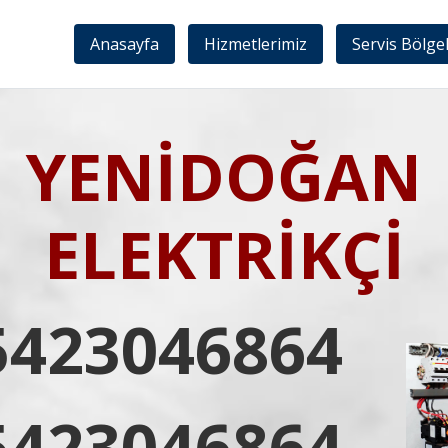
Anasayfa
Hizmetlerimiz
Servis Bölge
YENİDOĞAN
ELEKTRİKÇİ
5423046864
5423046864