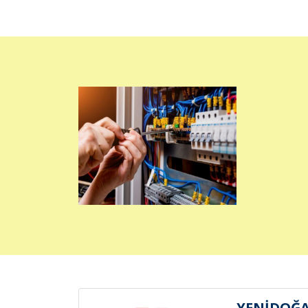
YENİDOĞA