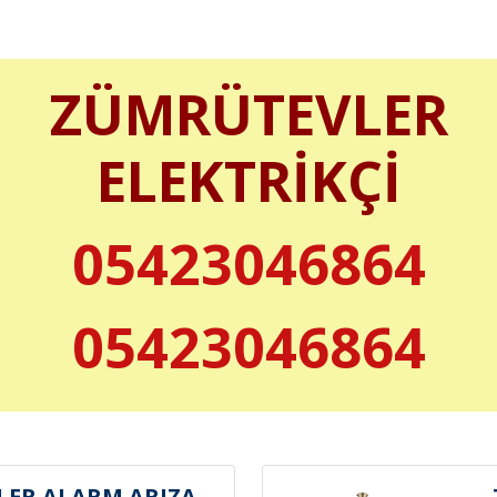
ZÜMRÜTEVLER
ELEKTRİKÇİ
05423046864
05423046864
ER ALARM ARIZA