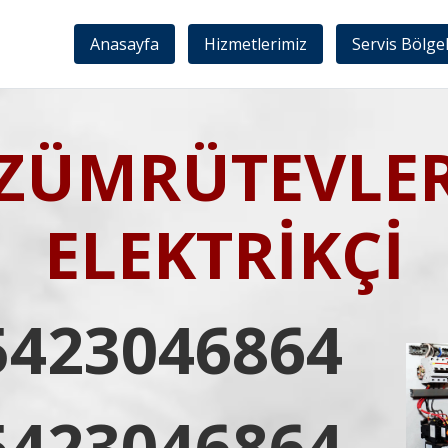
Anasayfa
Hizmetlerimiz
Servis Bölge
ZÜMRÜTEVLE
ELEKTRİKÇİ
5423046864
5423046864