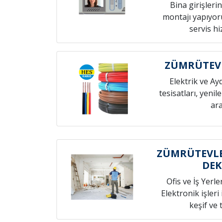
Bina girişleri
montajı yapıyoru
servis h
ZÜMRÜTEVL
Elektrik ve Ay
tesisatları, yenil
ara
ZÜMRÜTEVLER
DE
Ofis ve İş Yerle
Elektronik işleri
keşif ve t