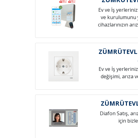
Ev ve İş yerlerini
ve kurulumunu 
cihazlarınızın arız
ZÜMRÜTEVLE
Ev ve İş yerlerini
değişimi, arıza 
ZÜMRÜTEVL
Diafon Satış, arı
için bizl