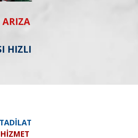
 ARIZA
I HIZLI
 TADİLAT
I HİZMET