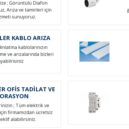
nize ; Görüntülü Diafon
z, Arıza ve tamirleri için
izmeti sunuyoruz.
ER KABLO ARIZA
dınlatma kablolarınızın
eme ve arızalarında bizleri
yabilrisiniz
 OFİS TADİLAT VE
KORASYON
rinizin ; Tüm elektrik ve
 için firmamızdan ücretsiz
eklif alabilirsiniz.