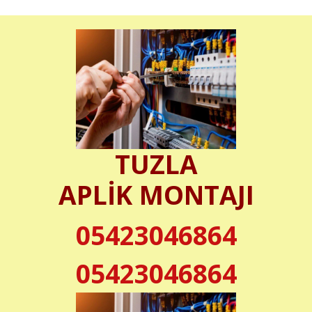
TUZLA
APLİK MONTAJI
05423046864
05423046864