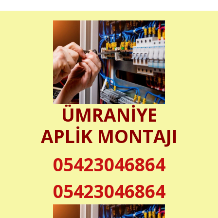
ÜMRANİYE
APLİK MONTAJI
05423046864
05423046864