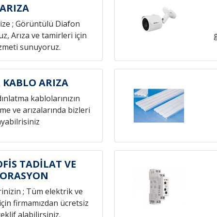
ARIZA
nize ; Görüntülü Diafon
z, Arıza ve tamirleri için
izmeti sunuyoruz.
 KABLO ARIZA
dınlatma kablolarınızın
eme ve arızalarında bizleri
yabilrisiniz
FİS TADİLAT VE
KORASYON
rinizin ; Tüm elektrik ve
 için firmamızdan ücretsiz
eklif alabilirsiniz.