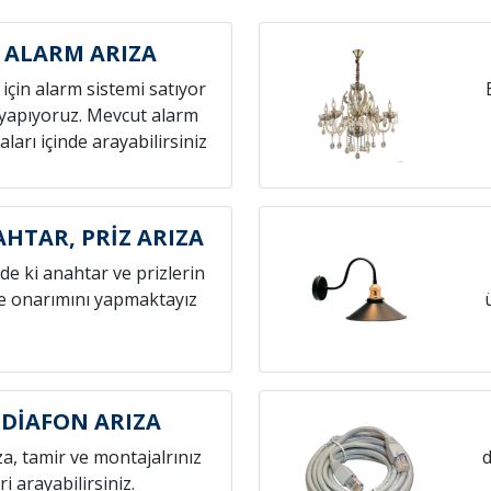
 ALARM ARIZA
z için alarm sistemi satıyor
yapıyoruz. Mevcut alarm
aları içinde arayabilirsiniz
HTAR, PRİZ ARIZA
zde ki anahtar ve prizlerin
ve onarımını yapmaktayız
DİAFON ARIZA
za, tamir ve montajalrınız
d
eri arayabilirsiniz.