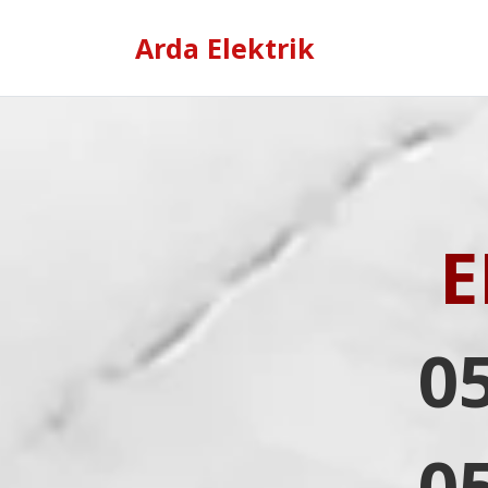
Arda Elektrik
E
0
0