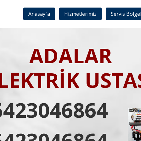
Anasayfa
Hizmetlerimiz
Servis Bölge
ADALAR
LEKTRİK USTA
5423046864
5423046864