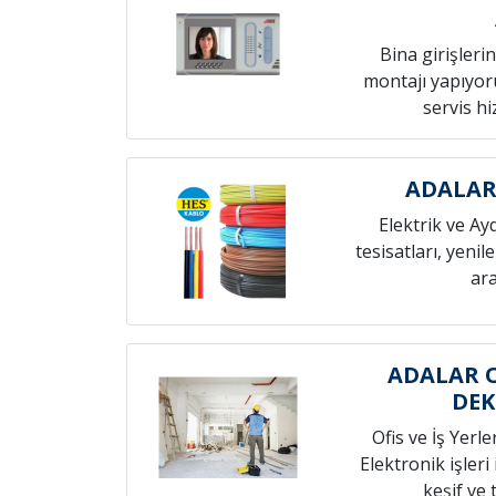
Bina girişleri
montajı yapıyoru
servis h
ADALAR
Elektrik ve Ay
tesisatları, yenil
ara
ADALAR O
DE
Ofis ve İş Yerle
Elektronik işleri
keşif ve t