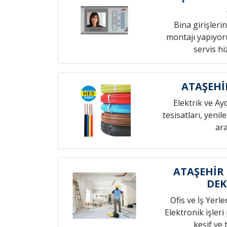
Bina girişleri
montajı yapıyoru
servis h
ATAŞEHİ
Elektrik ve Ay
tesisatları, yenil
ara
ATAŞEHİR 
DE
Ofis ve İş Yerle
Elektronik işleri
keşif ve t