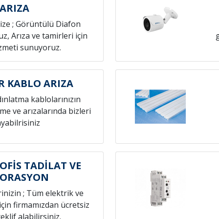
ARIZA
nize ; Görüntülü Diafon
z, Arıza ve tamirleri için
izmeti sunuyoruz.
R KABLO ARIZA
dınlatma kablolarınızın
eme ve arızalarında bizleri
yabilrisiniz
OFİS TADİLAT VE
KORASYON
rinizin ; Tüm elektrik ve
 için firmamızdan ücretsiz
eklif alabilirsiniz.