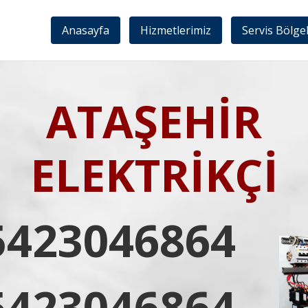
Anasayfa
Hizmetlerimiz
Servis Bölge
ATAŞEHİR
ELEKTRİKÇİ
5423046864
5423046864