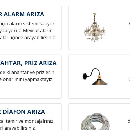
R ALARM ARIZA
z için alarm sistemi satıyor
yapıyoruz. Mevcut alarm
aları içinde arayabilirsiniz
AHTAR, PRİZ ARIZA
zde ki anahtar ve prizlerin
ve onarımını yapmaktayız
 DİAFON ARIZA
za, tamir ve montajalrınız
d
eri arayabilirsiniz.