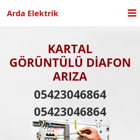
Arda Elektrik
KARTAL
GÖRÜNTÜLÜ DİAFON
ARIZA
05423046864
05423046864